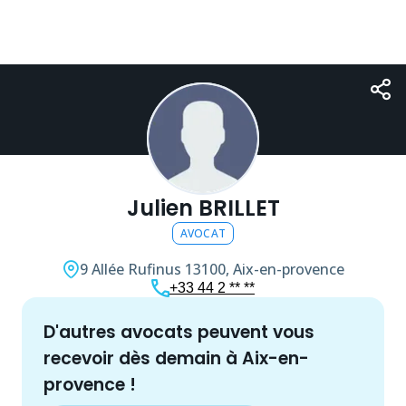
Julien BRILLET
AVOCAT
9 Allée Rufinus
13100, Aix-en-provence
+33 44 2 ** **
d'autres
avocat
s peuvent vous
recevoir dès demain à
Aix-en-
provence
!