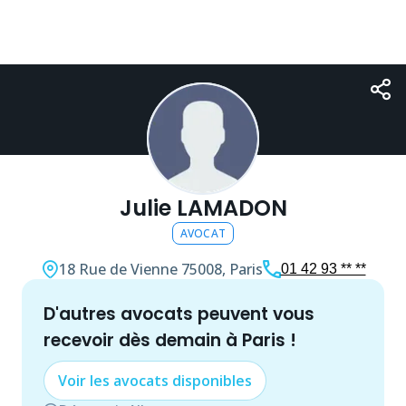
Julie LAMADON
AVOCAT
18 Rue de Vienne
75008, Paris
01 42 93 ** **
d'autres
avocat
s peuvent vous
recevoir dès demain à
Paris
!
Voir les
avocat
s disponibles