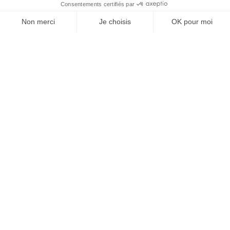
À un clic de votre solution juridique.
Allaw
Linkedin
Instagram
Youtube
Professionnels du droit
Parcours notaire
Notaire en urgence (rapidité)
Transparence & suivi clair