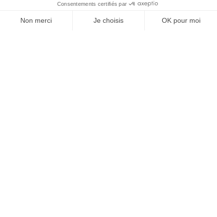
À un clic de votre solution juridique.
Allaw
Linkedin
Instagram
Youtube
Professionnels du droit
Parcours notaire
Notaire en urgence (rapidité)
Transparence & suivi clair