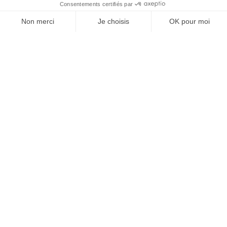
À un clic de votre solution juridique.
Allaw
Linkedin
Instagram
Youtube
Professionnels du droit
Parcours notaire
Notaire en urgence (rapidité)
Transparence & suivi clair