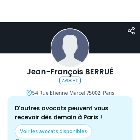
Jean-François BERRUÉ
AVOCAT
54 Rue Etienne Marcel
75002, Paris
d'autres
avocat
s peuvent vous
recevoir dès demain à
Paris
!
Voir les
avocat
s disponibles