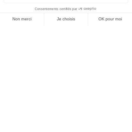
À un clic de votre solution juridique.
Allaw
Linkedin
Instagram
Youtube
Professionnels du droit
Parcours notaire
Notaire en urgence (rapidité)