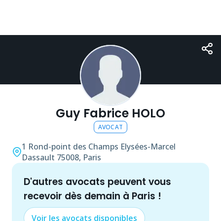
Guy Fabrice HOLO
AVOCAT
1 Rond-point des Champs Elysées-Marcel
Dassault
75008, Paris
d'autres
avocat
s peuvent vous
recevoir dès demain à
Paris
!
Voir les
avocat
s disponibles