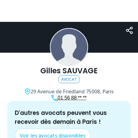
Gilles SAUVAGE
AVOCAT
29 Avenue de Friedland
75008, Paris
01 56 88 ** **
d'autres
avocat
s peuvent vous
recevoir dès demain à
Paris
!
Voir les
avocat
s disponibles