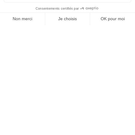
À un clic de votre solution juridique.
Allaw
Linkedin
Instagram
Youtube
Professionnels du droit
Parcours notaire
Notaire en urgence (rapidité)
Transparence & suivi clair