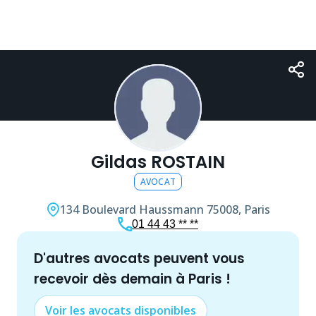
Gildas ROSTAIN
AVOCAT
134 Boulevard Haussmann
75008, Paris
01 44 43 ** **
d'autres
avocat
s peuvent vous
recevoir dès demain à
Paris
!
Voir les
avocat
s disponibles