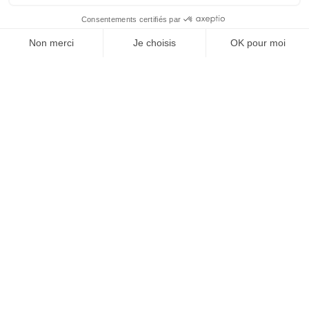
À un clic de votre solution juridique.
Allaw
Linkedin
Instagram
Youtube
Professionnels du droit
Parcours notaire
Notaire en urgence (rapidité)
Transparence & suivi clair