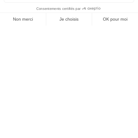
À un clic de votre solution juridique.
Allaw
Linkedin
Instagram
Youtube
Professionnels du droit
Parcours notaire
Notaire en urgence (rapidité)
Transparence & suivi clair