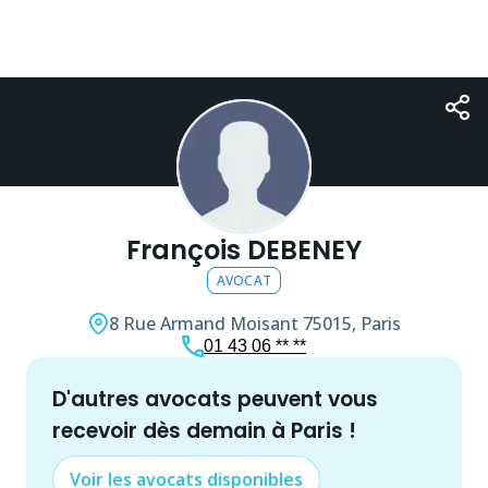
François DEBENEY
AVOCAT
8 Rue Armand Moisant
75015, Paris
01 43 06 ** **
d'autres
avocat
s peuvent vous
recevoir dès demain à
Paris
!
Voir les
avocat
s disponibles