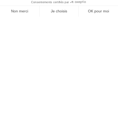
À un clic de votre solution juridique.
Allaw
Linkedin
Instagram
Youtube
Professionnels du droit
Parcours notaire
Notaire en urgence (rapidité)
Transparence & suivi clair