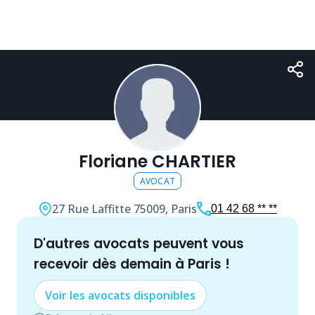
Floriane CHARTIER
AVOCAT
27 Rue Laffitte
75009, Paris
01 42 68 ** **
d'autres
avocat
s peuvent vous
recevoir dès demain à
Paris
!
Voir les
avocat
s disponibles