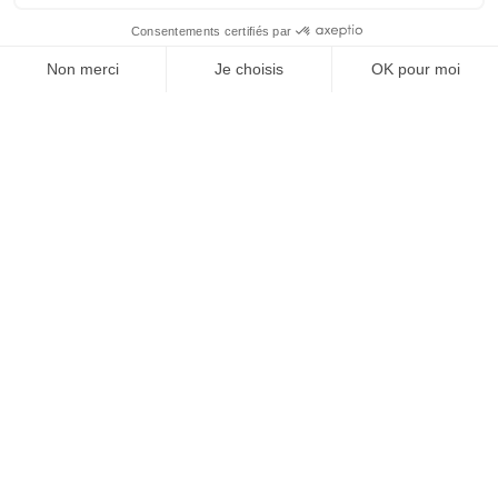
À un clic de votre solution juridique.
Allaw
Linkedin
Instagram
Youtube
Professionnels du droit
Parcours notaire
Notaire en urgence (rapidité)
Transparence & suivi clair