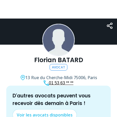
Florian BATARD
AVOCAT
13 Rue du Cherche-Midi
75006, Paris
01 53 63 ** **
d'autres
avocat
s peuvent vous
recevoir dès demain à
Paris
!
Voir les
avocat
s disponibles