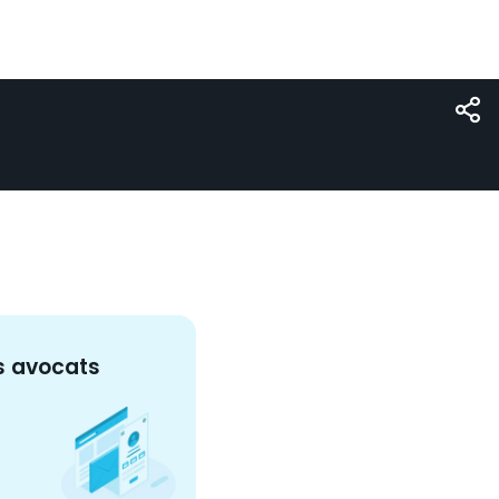
s
avocat
s