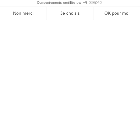
À un clic de votre solution juridique.
Allaw
Linkedin
Instagram
Youtube
Professionnels du droit
Parcours notaire
Notaire en urgence (rapidité)
Transparence & suivi clair