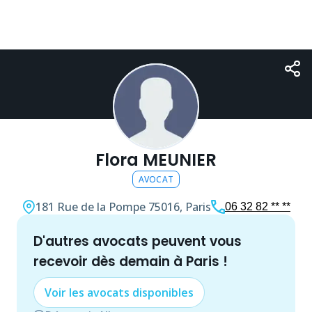
Flora MEUNIER
AVOCAT
181 Rue de la Pompe
75016, Paris
06 32 82 ** **
d'autres
avocat
s peuvent vous
recevoir dès demain à
Paris
!
Voir les
avocat
s disponibles