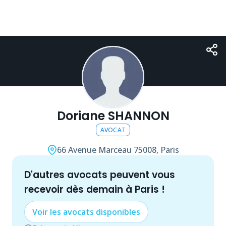
Doriane SHANNON
AVOCAT
66 Avenue Marceau
75008, Paris
d'autres
avocat
s peuvent vous
recevoir dès demain à
Paris
!
Voir les
avocat
s disponibles