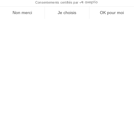
À un clic de votre solution juridique.
Allaw
Linkedin
Instagram
Youtube
Professionnels du droit
Parcours notaire
Notaire en urgence (rapidité)
Transparence & suivi clair