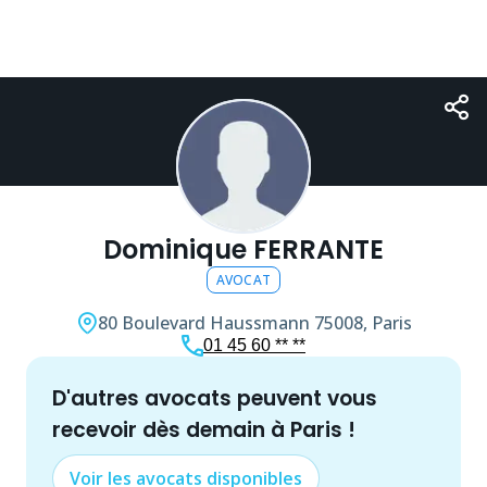
Dominique FERRANTE
AVOCAT
80 Boulevard Haussmann
75008, Paris
01 45 60 ** **
d'autres
avocat
s peuvent vous
recevoir dès demain à
Paris
!
Voir les
avocat
s disponibles