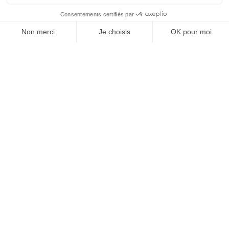
À un clic de votre solution juridique.
Allaw
Linkedin
Instagram
Youtube
Professionnels du droit
Parcours notaire
Notaire en urgence (rapidité)
Transparence & suivi clair