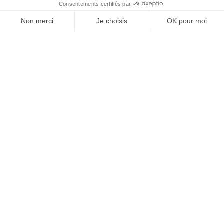
À un clic de votre solution juridique.
Allaw
Linkedin
Instagram
Youtube
Professionnels du droit
Parcours notaire
Notaire en urgence (rapidité)
Transparence & suivi clair