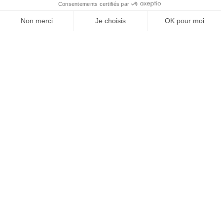
À un clic de votre solution juridique.
Allaw
Linkedin
Instagram
Youtube
Professionnels du droit
Parcours notaire
Notaire en urgence (rapidité)
Transparence & suivi clair