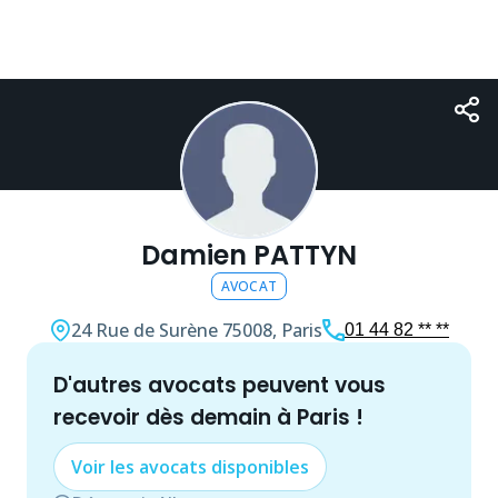
Damien PATTYN
AVOCAT
24 Rue de Surène
75008, Paris
01 44 82 ** **
d'autres
avocat
s peuvent vous
recevoir dès demain à
Paris
!
Voir les
avocat
s disponibles