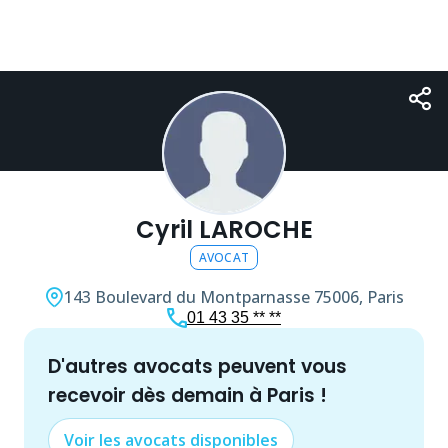
Cyril LAROCHE
AVOCAT
143 Boulevard du Montparnasse
75006, Paris
01 43 35 ** **
d'autres
avocat
s peuvent vous
recevoir dès demain à
Paris
!
Voir les
avocat
s disponibles