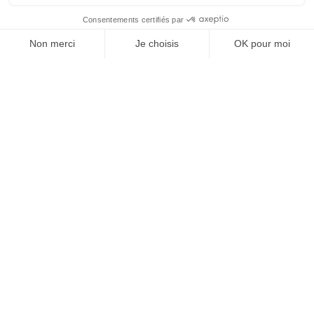
À un clic de votre solution juridique.
Allaw
Linkedin
Instagram
Youtube
Professionnels du droit
Parcours notaire
Notaire en urgence (rapidité)
Transparence & suivi clair