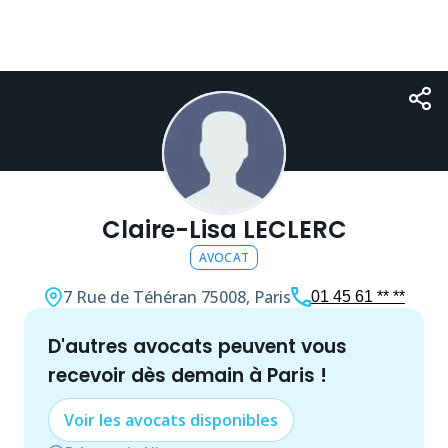
Claire-Lisa LECLERC
AVOCAT
7 Rue de Téhéran
75008, Paris
01 45 61 ** **
d'autres
avocat
s peuvent vous
recevoir dès demain à
Paris
!
Voir les
avocat
s disponibles