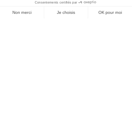
À un clic de votre solution juridique.
Allaw
Linkedin
Instagram
Youtube
Professionnels du droit
Parcours notaire
Notaire en urgence (rapidité)
Transparence & suivi clair