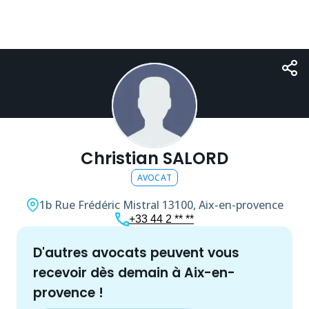
Christian SALORD
AVOCAT
1b Rue Frédéric Mistral
13100, Aix-en-provence
+33 44 2 ** **
d'autres
avocat
s peuvent vous
recevoir dès demain à
Aix-en-
provence
!