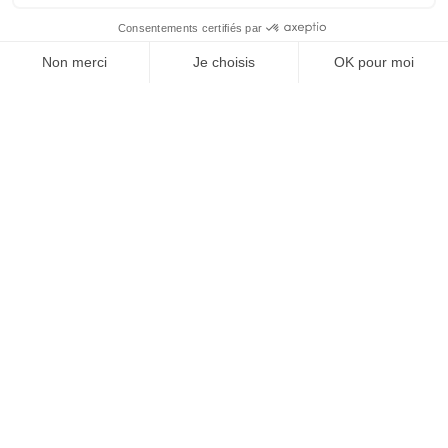
À un clic de votre solution juridique.
Allaw
Linkedin
Instagram
Youtube
Professionnels du droit
Parcours notaire
Notaire en urgence (rapidité)
Transparence & suivi clair