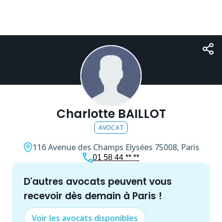
Charlotte BAILLOT
AVOCAT
116 Avenue des Champs Elysées
75008, Paris
01 58 44 ** **
d'autres
avocat
s peuvent vous
recevoir dès demain à
Paris
!
Voir les
avocat
s disponibles