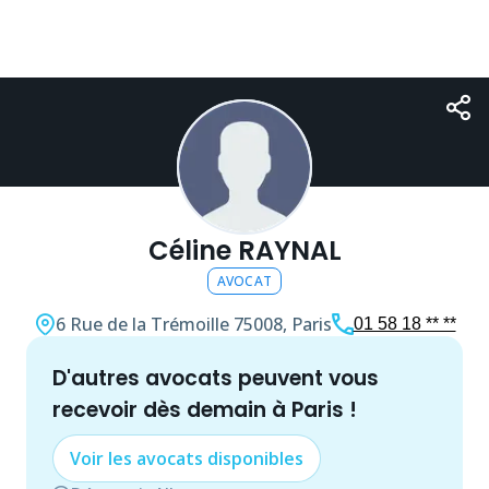
Céline RAYNAL
AVOCAT
6 Rue de la Trémoille
75008, Paris
01 58 18 ** **
d'autres
avocat
s peuvent vous
recevoir dès demain à
Paris
!
Voir les
avocat
s disponibles