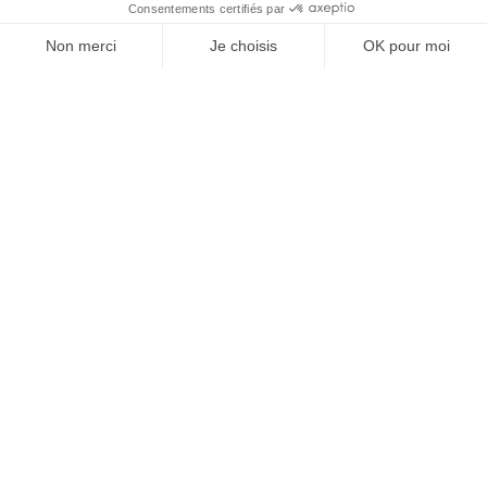
À un clic de votre solution juridique.
Allaw
Linkedin
Instagram
Youtube
Professionnels du droit
Parcours notaire
Notaire en urgence (rapidité)
Transparence & suivi clair