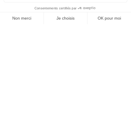
À un clic de votre solution juridique.
Allaw
Linkedin
Instagram
Youtube
Professionnels du droit
Parcours notaire
Notaire en urgence (rapidité)
Transparence & suivi clair