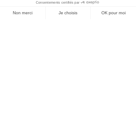
À un clic de votre solution juridique.
Allaw
Linkedin
Instagram
Youtube
Professionnels du droit
Parcours notaire
Notaire en urgence (rapidité)
Transparence & suivi clair