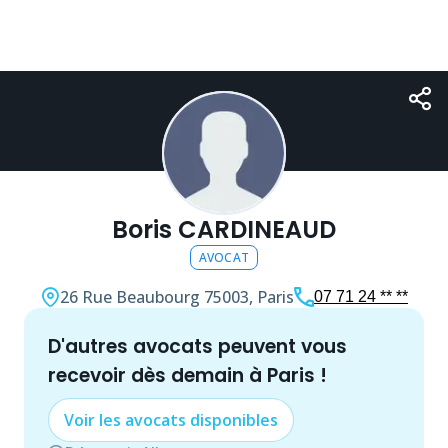
Boris CARDINEAUD
AVOCAT
26 Rue Beaubourg
75003, Paris
07 71 24 ** **
d'autres
avocat
s peuvent vous
recevoir dès demain à
Paris
!
Voir les
avocat
s disponibles