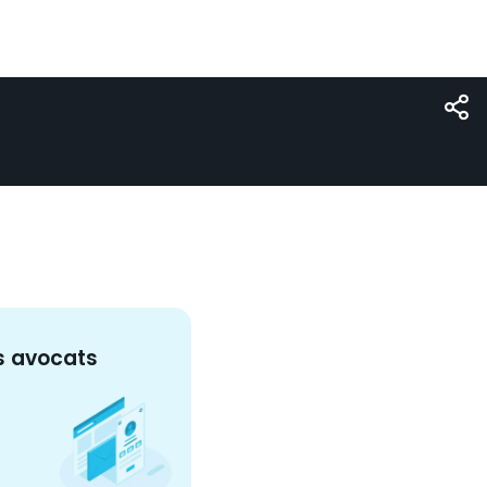
s
avocat
s