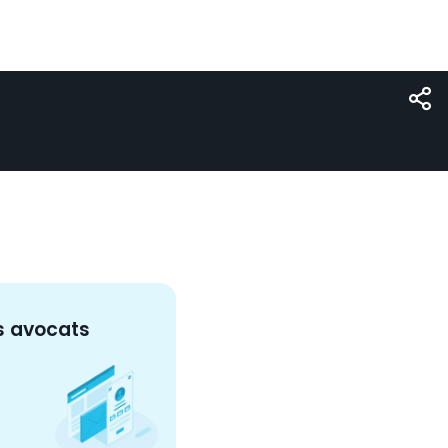
s
avocat
s