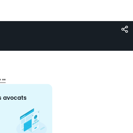
 **
s
avocat
s