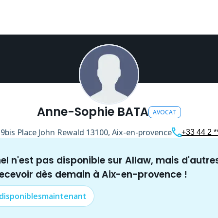
Anne-Sophie BATA
AVOCAT
9bis Place John Rewald
13100, Aix-en-provence
+33 44 2 **
nel n'est pas disponible sur Allaw, mais
d'autre
recevoir dès demain à
Aix-en-provence
!
 disponibles
maintenant