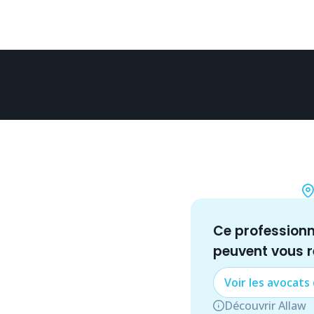
Ce profession
peuvent vous 
Voir les
avocat
s
Découvrir Allaw