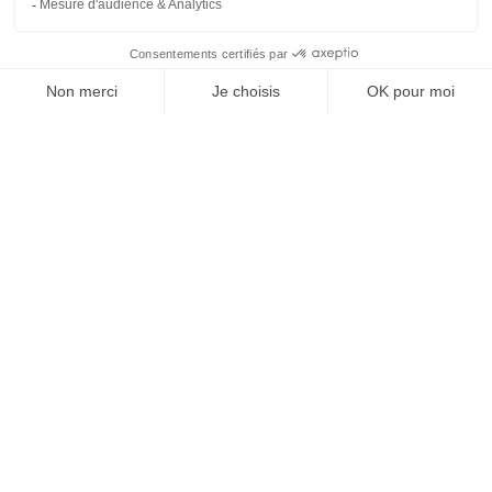
À un clic de votre solution juridique.
Allaw
Linkedin
Instagram
Youtube
Professionnels du droit
Parcours notaire
Notaire en urgence (rapidité)