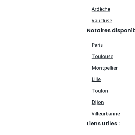
Ardèche
Vaucluse
Notaires disponib
Paris
Toulouse
Montpellier
Lille
Toulon
Dijon
Villeurbanne
Liens utiles :