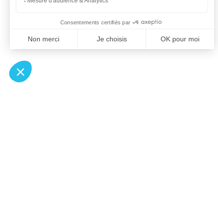
À un clic de votre solution juridique.
Allaw
Pa
Linkedin
Notair
Instagram
Transp