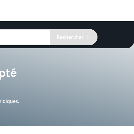
Rechercher
apté
idiques.