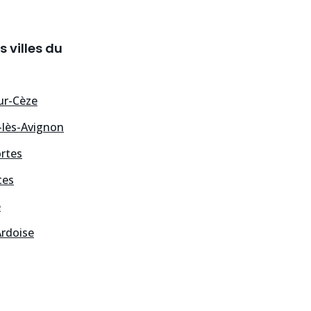
 villes du
ur-Cèze
-lès-Avignon
rtes
tes
e
Ardoise