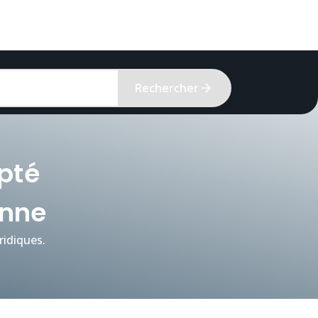
Rechercher
apté
onne
idiques.