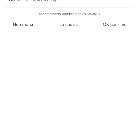
À un clic de votre solution juridique.
Allaw
Linkedin
Instagram
Youtube
Professionnels du droit
Parcours notaire
Notaire en urgence (rapidité)