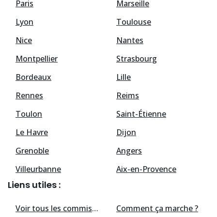
Paris
Marseille
Lyon
Toulouse
Nice
Nantes
Montpellier
Strasbourg
Bordeaux
Lille
Rennes
Reims
Toulon
Saint-Étienne
Le Havre
Dijon
Grenoble
Angers
Villeurbanne
Aix-en-Provence
Liens utiles :
Voir tous les
commissaires de justice
Comment ça marche ?
disponibles