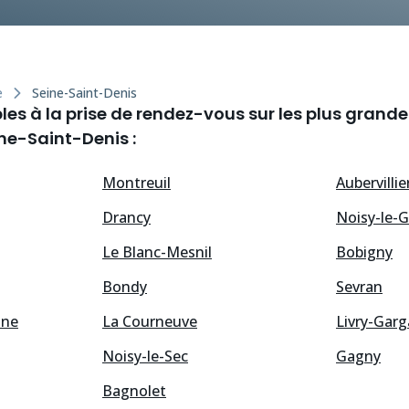
e
Seine-Saint-Denis
es à la prise de rendez-vous sur les plus grandes
e-Saint-Denis :
Montreuil
Aubervillie
Drancy
Noisy-le-
Le Blanc-Mesnil
Bobigny
Bondy
Sevran
ine
La Courneuve
Livry-Gar
Noisy-le-Sec
Gagny
Bagnolet