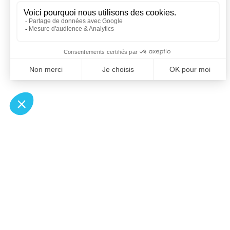
À un clic de votre solution juridique.
Allaw
Pa