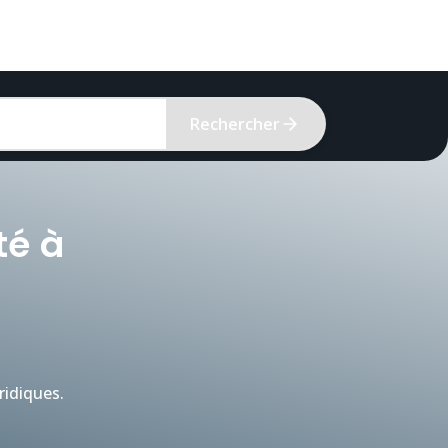
Rechercher
té à
idiques.