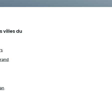
 villes du
rs
Grand
gan