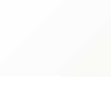
Camille M.
Votre dossier d'achat est prêt. Vous
pouvez maintenant finaliser votre
signature.
À l'instant
✓✓