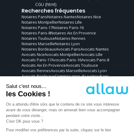
CGU
(html)
Recherches fréquentes
Notaires
Paris
Notaires
Nantes
Notaires
Nice
Notaires
Montpellier
Notaires
Lille
Notaires
Paris-17
Notaires
Paris-16
Notaires
Paris-8
Notaires
Aix En Provence
Notaires
Toulouse
Notaires
Rennes
Notaires
Marseille
Notaires
Lyon
Notaires
Bordeaux
Avocats
Paris
Avocats
Nantes
Avocats
Nice
Avocats
Montpellier
Avocats
Lille
Avocats
Paris-17
Avocats
Paris-16
Avocats
Paris-8
Avocats
Aix En Provence
Avocats
Toulouse
Avocats
Rennes
Avocats
Marseille
Avocats
Lyon
Avocats
Bordeaux
Commissaires de justice
Paris
Commissaires de justice
Nantes
Commissaires de justice
Nice
Commissaires de justice
Montpellier
Commissaires de justice
Lille
Commissaires de justice
Paris-17
Commissaires de justice
Paris-16
Commissaires de justice
Paris-8
Commissaires de justice
Aix En Provence
Commissaires de justice
Toulouse
Commissaires de justice
Rennes