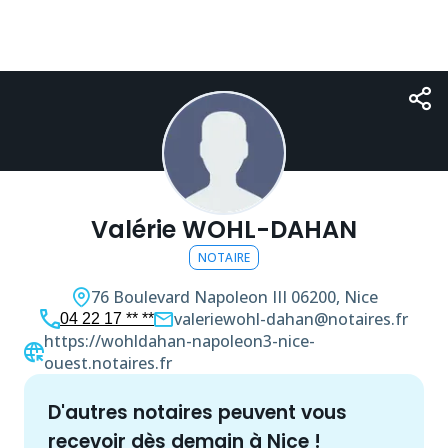
Valérie WOHL-DAHAN
NOTAIRE
76 Boulevard Napoleon III
06200, Nice
valeriewohl-dahan@notaires.fr
04 22 17 ** **
https://wohldahan-napoleon3-nice-
ouest.notaires.fr
d'autres
notaire
s peuvent vous
recevoir dès demain à
Nice
!