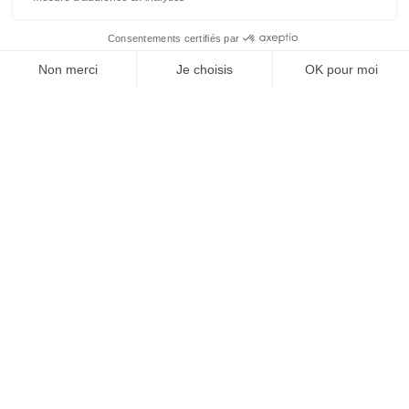
À un clic de votre solution juridique.
Allaw
Linkedin
Instagram
Youtube
Professionnels du droit
Parcours notaire
Notaire en urgence (rapidité)