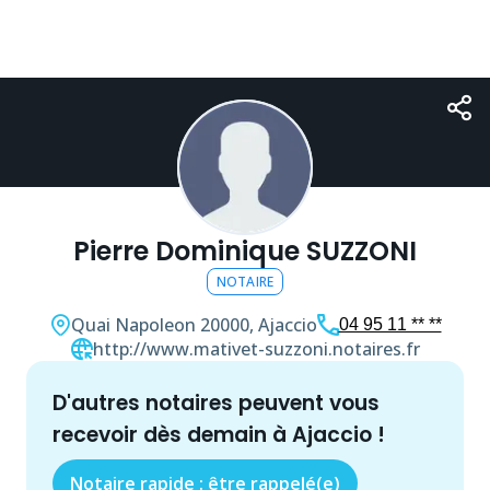
Pierre Dominique SUZZONI
NOTAIRE
Quai Napoleon
20000, Ajaccio
04 95 11 ** **
http://www.mativet-suzzoni.notaires.fr
d'autres
notaire
s peuvent vous
recevoir dès demain à
Ajaccio
!
Notaire rapide : être rappelé(e)