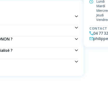
Lundi
Mardi
Mercre
Jeudi
Vendre
CONTACT
04 77 32
philipp
ONON ?
alisé ?