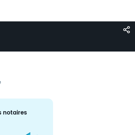
e
s
notaire
s