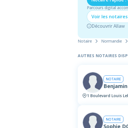
Parcours digital acco
Voir les
notaire
s
Découvrir Allaw
Notaire
Normandie
AUTRES NOTAIRES DISPO
NOTAIRE
Benjamin
1 Boulevard Louis Le
NOTAIRE
Sophie D