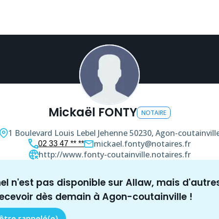
Mickaël FONTY
NOTAIRE
1 Boulevard Louis Lebel Jehenne
50230, Agon-coutainvill
mickael.fonty@notaires.fr
02 33 47 ** **
http://www.fonty-coutainville.notaires.fr
nel n'est pas disponible sur Allaw, mais
d'autre
recevoir dès demain à
Agon-coutainville
!
 être rappelé(e)