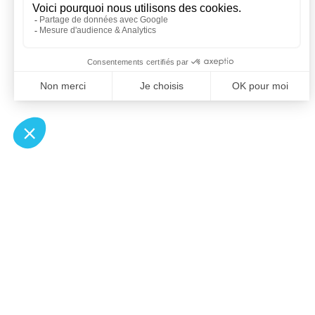
À un clic de votre solution juridique.
Allaw
Pa