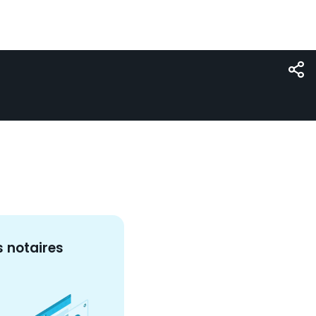
s
notaire
s