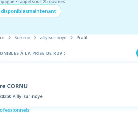
mpagné • rappel sous 2h ouvrées
 disponibles
maintenant
nce
Somme
ailly-sur-noye
Profil
NIBLES À LA PRISE DE RDV :
ure CORNU
80250 Ailly-sur-noye
rofessionnels