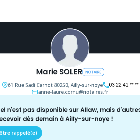
Marie SOLER
NOTAIRE
61 Rue Sadi Carnot
80250, Ailly-sur-noye
03 22 41 ** **
anne-laure.cornu@notaires.fr
nel n'est pas disponible sur Allaw, mais
d'autre
recevoir dès demain à
Ailly-sur-noye
!
 être rappelé(e)