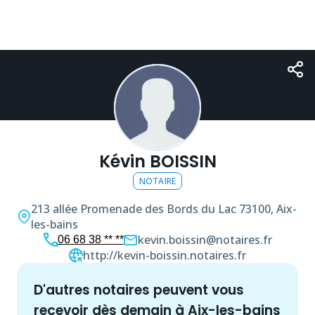
Kévin BOISSIN
NOTAIRE
213 allée Promenade des Bords du Lac
73100, Aix-
les-bains
kevin.boissin@notaires.fr
06 68 38 ** **
http://kevin-boissin.notaires.fr
d'autres
notaire
s peuvent vous
recevoir dès demain à
Aix-les-bains