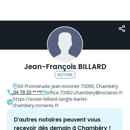
Jean-François BILLARD
NOTAIRE
60 Promenade jean monnet
73000, Chambéry
office.73002.chambery@notaires.fr
04 79 33 ** **
https://assier-billard-langle-barlet-
chambery.notaires.fr
d'autres
notaire
s peuvent vous
recevoir dès demain à
Chambéry
!