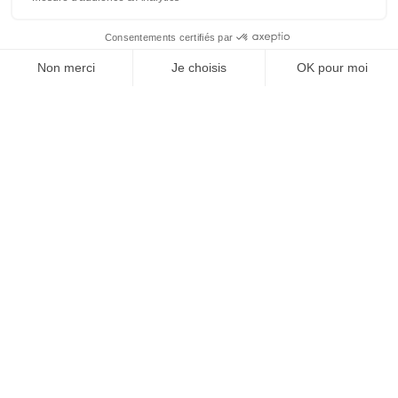
À un clic de votre solution juridique.
Allaw
Linkedin
Instagram
Youtube
Professionnels du droit
Parcours notaire
Notaire en urgence (rapidité)