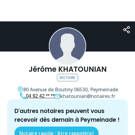
Jérôme KHATOUNIAN
NOTAIRE
80 Avenue de Boutiny
06530, Peymeinade
khatounian@notaires.fr
04 92 42 ** **
d'autres
notaire
s peuvent vous
recevoir dès demain à
Peymeinade
!
Notaire rapide : être rappelé(e)