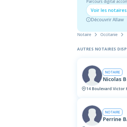
Parcours digital acco
Voir les
notaire
s
Découvrir Allaw
Notaire
Occitanie
AUTRES NOTAIRES DISPO
NOTAIRE
Nicolas 
14 Boulevard Victor
NOTAIRE
Perrine