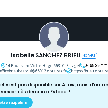
Isabelle SANCHEZ BRIEU
NOTAIRE
14 Boulevard Victor Hugo
66310, Estagel
04 68 29 ** **
officebrieubastoul@66012.notaires.fr
https://brieu.notaire
nel n'est pas disponible sur Allaw, mais
d'autre
recevoir dès demain à
Estagel
!
 être rappelé(e)