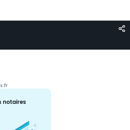
s.fr
s
notaire
s