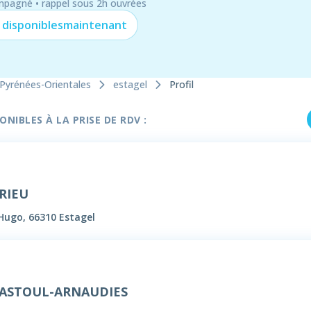
mpagné • rappel sous 2h ouvrées
 disponibles
maintenant
Pyrénées-Orientales
estagel
Profil
NIBLES À LA PRISE DE RDV :
BRIEU
 Hugo, 66310 Estagel
 BASTOUL-ARNAUDIES