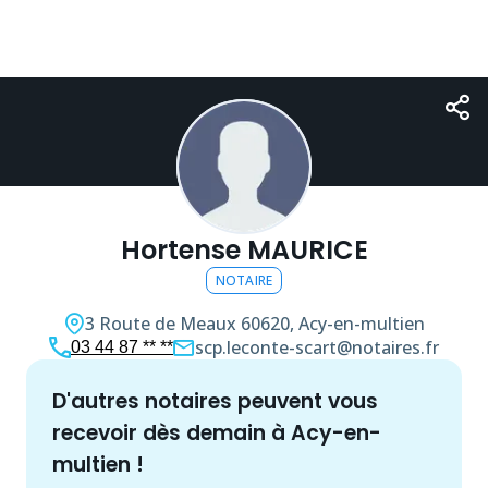
Hortense MAURICE
NOTAIRE
3 Route de Meaux
60620, Acy-en-multien
scp.leconte-scart@notaires.fr
03 44 87 ** **
d'autres
notaire
s peuvent vous
recevoir dès demain à
Acy-en-
multien
!