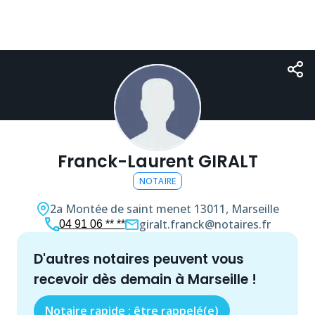
Franck-Laurent GIRALT
NOTAIRE
2a Montée de saint menet
13011, Marseille
giralt.franck@notaires.fr
04 91 06 ** **
d'autres
notaire
s peuvent vous
recevoir dès demain à
Marseille
!
Notaire rapide : être rappelé(e)