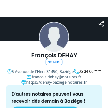
François DEHAY
NOTAIRE
5 Avenue de l'Hers
31450, Baziège
05 34 66 ** **
francois.dehay@notaires.fr
https://dehay-baziege.notaires.fr
d'autres
notaire
s peuvent vous
recevoir dès demain à
Baziège
!