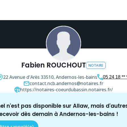
Fabien ROUCHOUT
NOTAIRE
22 Avenue d'Arès
33510, Andernos-les-bains
05 24 18 ** 
contact.ncb.andernos@notaires.fr
https://notaires-coeurdubassin.notaires.fr/
nel n'est pas disponible sur Allaw, mais
d'autre
recevoir dès demain à
Andernos-les-bains
!
 être rappelé(e)