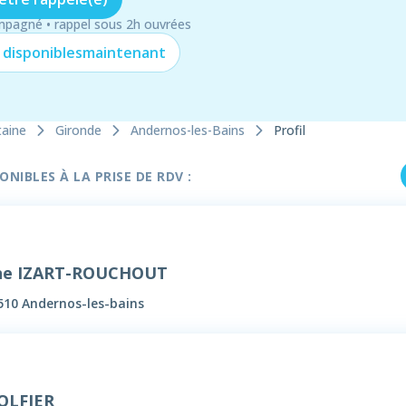
mpagné • rappel sous 2h ouvrées
 disponibles
maintenant
taine
Gironde
Andernos-les-Bains
Profil
NIBLES À LA PRISE DE RDV :
ine IZART-ROUCHOUT
3510 Andernos-les-bains
GOLFIER