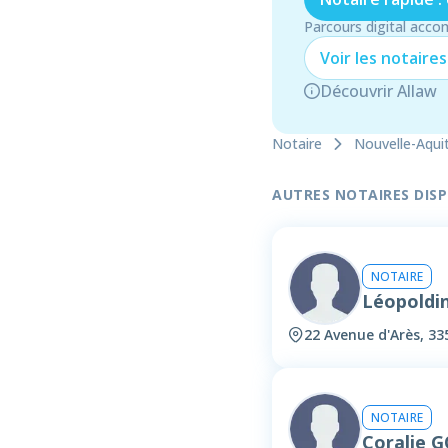
Parcours digital acco
Voir les
notaire
s
Découvrir Allaw
Notaire
Nouvelle-Aqui
AUTRES NOTAIRES DISPO
NOTAIRE
Léopold
22 Avenue d'Arès, 3
NOTAIRE
Coralie 