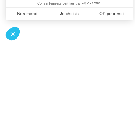
À un clic de votre solution juridique.
Allaw
Pa
Linkedin
Notair
Instagram
Transp
Youtube
Notair
Professionnels du droit
Notair