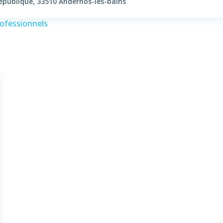
République, 33510 Andernos-les-bains
rofessionnels