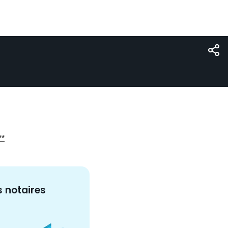
**
s
notaire
s