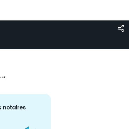
 **
s
notaire
s