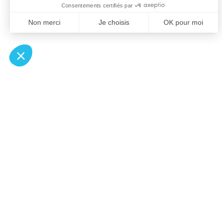
À un clic de votre solution juridique.
Allaw
Pa
Linkedin
Notair
Instagram
Transp
Youtube
Notair
Professionnels du droit
Notair