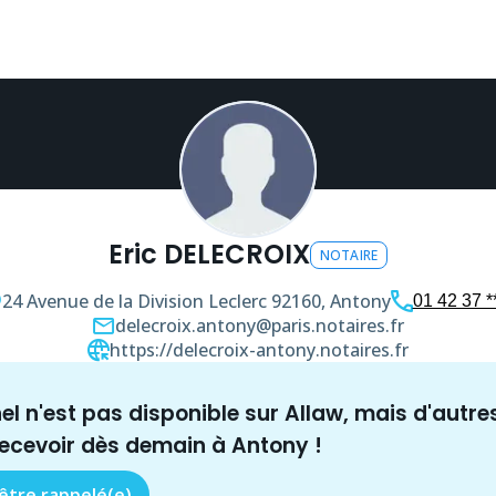
Eric DELECROIX
NOTAIRE
24 Avenue de la Division Leclerc
92160, Antony
01 42 37 **
delecroix.antony@paris.notaires.fr
https://delecroix-antony.notaires.fr
nel n'est pas disponible sur Allaw, mais
d'autre
recevoir dès demain à
Antony
!
 être rappelé(e)