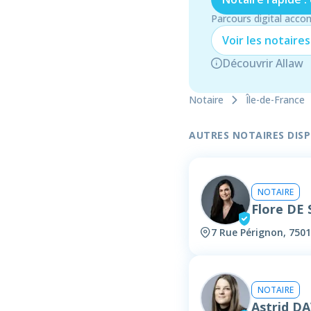
Parcours digital acco
Voir les
notaire
s
Découvrir Allaw
Notaire
Île-de-France
AUTRES NOTAIRES DISPO
NOTAIRE
Flore DE
7 Rue Pérignon, 7501
NOTAIRE
Astrid D