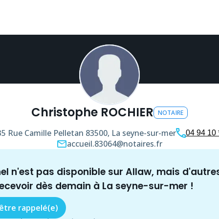
Christophe ROCHIER
NOTAIRE
35 Rue Camille Pelletan
83500, La seyne-sur-mer
04 94 10 *
accueil.83064@notaires.fr
nel n'est pas disponible sur Allaw, mais
d'autre
recevoir dès demain à
La seyne-sur-mer
!
 être rappelé(e)