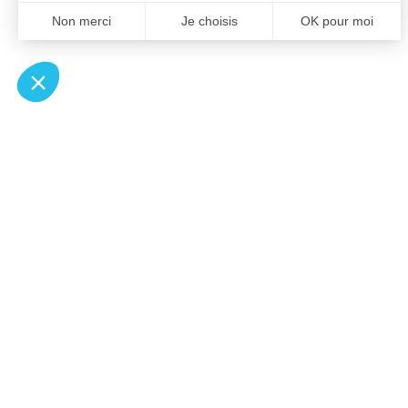
À un clic de votre solution juridique.
Allaw
Pa
Linkedin
Notair
Instagram
Transp
Youtube
Notair
Professionnels du droit
Notair
Recherches fréquentes