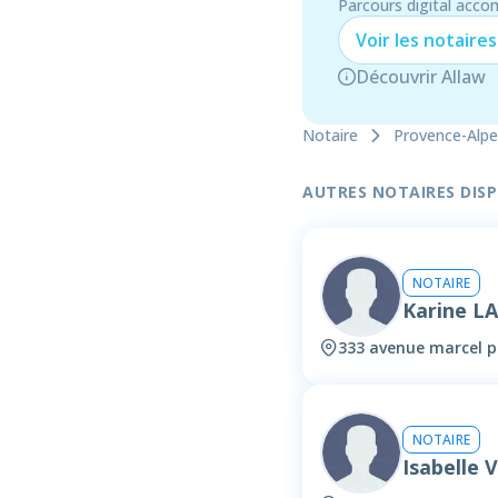
Parcours digital acco
Voir les
notaire
s
Découvrir Allaw
Notaire
Provence-Alpe
AUTRES NOTAIRES DISPO
NOTAIRE
Karine L
333 avenue marcel pa
NOTAIRE
Isabelle