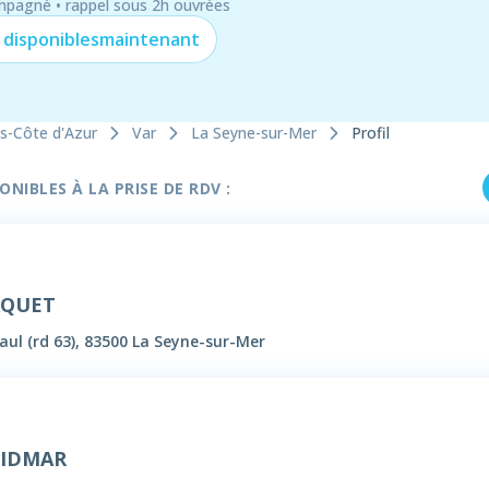
mpagné • rappel sous 2h ouvrées
 disponibles
maintenant
s-Côte d'Azur
Var
La Seyne-sur-Mer
Profil
NIBLES À LA PRISE DE RDV :
AQUET
ul (rd 63), 83500 La Seyne-sur-Mer
 VIDMAR