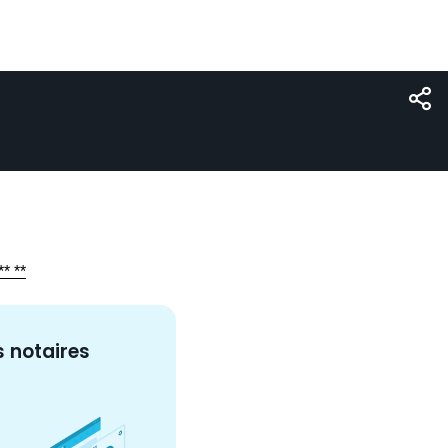
* **
s
notaire
s