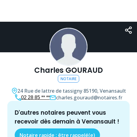
Charles GOURAUD
NOTAIRE
24 Rue de lattre de tassigny
85190, Venansault
charles.gouraud@notaires.fr
02 28 85 ** **
d'autres
notaire
s peuvent vous
recevoir dès demain à
Venansault
!
Notaire rapide : être rappelé(e)