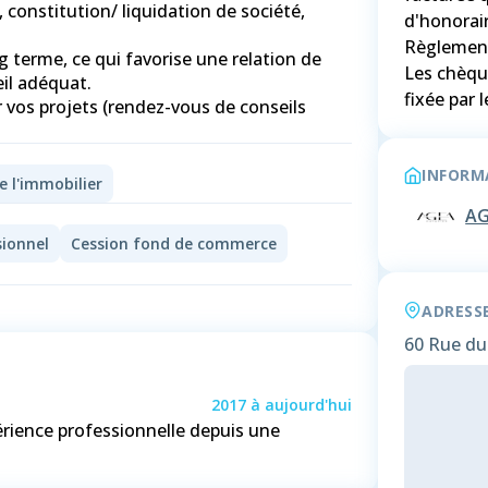
constitution/ liquidation de société,
d'honorai
Règlement
ng terme, ce qui favorise une relation de
Les chèqu
il adéquat.
r vos projets (rendez-vous de conseils
INFORMA
e l'immobilier
AG
sionnel
Cession fond de commerce
ADRESS
60 Rue du
2017
à
aujourd'hui
érience professionnelle depuis une