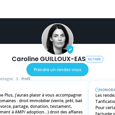
Caroline GUILLOUX-EAS
NOTAIRE
Prendre un rendez-vous
ontagne
Profil
HONORA
Plus, j’aurais plaisir à vous accompagner
Les rendez
maines : droit immobilier (vente, prêt, bail
Tarificat
 divorce, partage, donation, testament,
Pour certa
ent à AMP/ adoption…) droit des affaires
facturée 